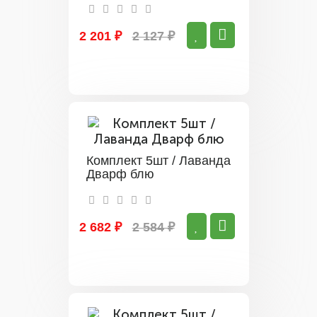
2 201 ₽
2 127 ₽
Комплект 5шт / Лаванда
Дварф блю
2 682 ₽
2 584 ₽