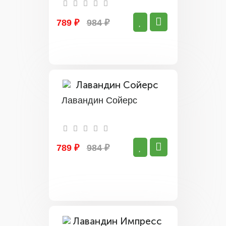
789 ₽
984 ₽
Лавандин Сойерс
789 ₽
984 ₽