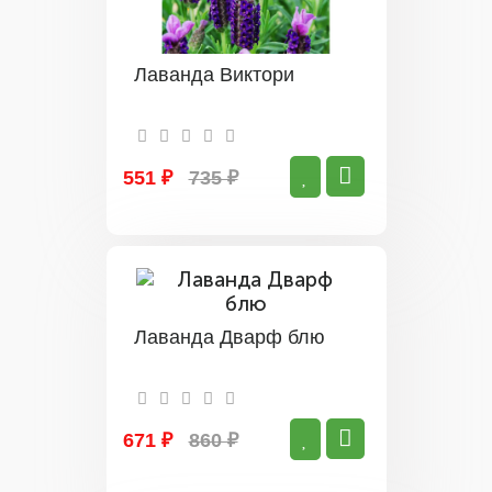
Лаванда Виктори
551 ₽
735 ₽
Лаванда Дварф блю
671 ₽
860 ₽