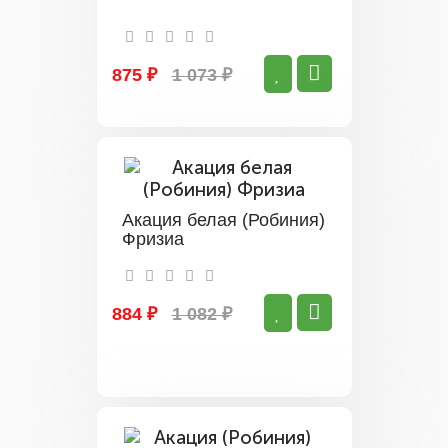
875 ₽
1 073 ₽
Акация белая (Робиния)
Фризиа
884 ₽
1 082 ₽