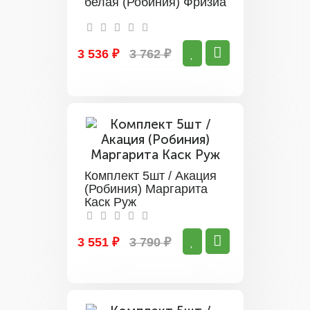
белая (Робиния) Фризиа
3 536 ₽
3 762 ₽
Комплект 5шт / Акация
(Робиния) Маргарита
Каск Руж
3 551 ₽
3 790 ₽