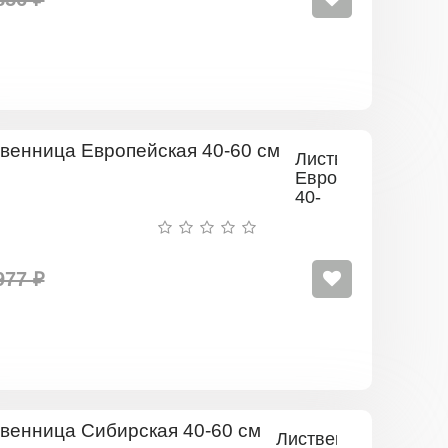
Лиственница
Европейская
40-
60
см
977 ₽
Лиственница