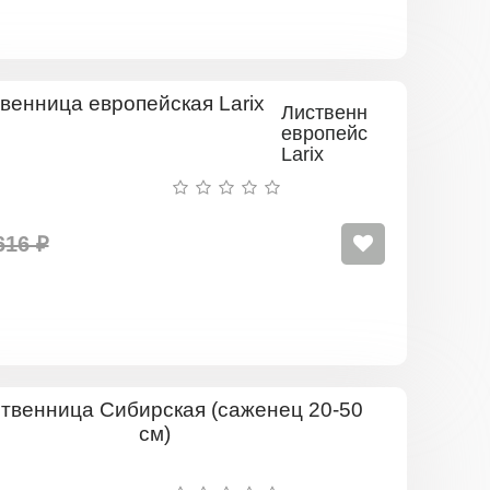
Лиственница
европейская
Larix
616 ₽
Лиственни
Сибирская
(саженец
20-