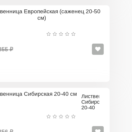
Лиственни
Европейск
(саженец
20-
50
см)
855 ₽
Лиственница
Сибирская
20-40
см
856 ₽