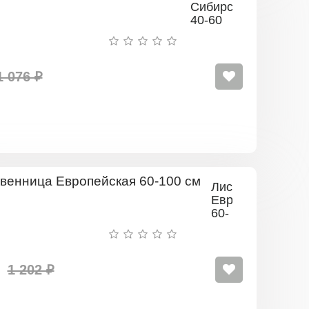
Сибирская
40-60
см
1 076 ₽
Лиственница
Европейская
60-
100
см
1 202 ₽