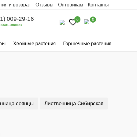
тия и возврат
Отзывы
Оптовикам
Контакты
31) 009-29-16
0
0
казать звонок
уры
Хвойные растения
Горшечные растения
нница сеянцы
Лиственница Сибирская