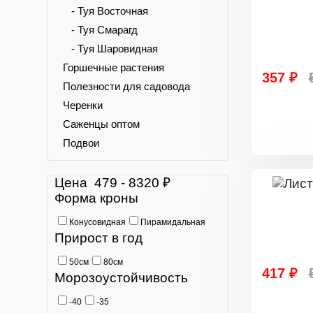
- Туя Восточная
- Туя Смарагд
- Туя Шаровидная
Горшечные растения
357 ₽
Полезности для садовода
Черенки
Саженцы оптом
Подвои
Цена
479
-
8320
₽
Форма кроны
Конусовидная
Пирамидальная
Прирост в год
50см
80см
417 ₽
Морозоустойчивость
-40
-35