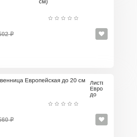
Сибирская
сеянец
(
10-
20
см)
502 ₽
Лиственница
Европейская
до
20
см
560 ₽