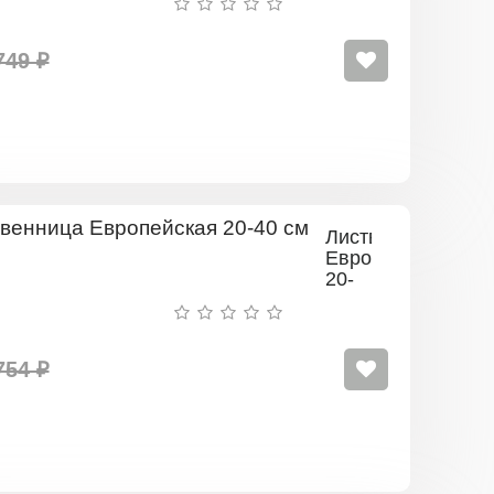
50
см)
749 ₽
Лиственница
Европейская
20-
40
см
754 ₽